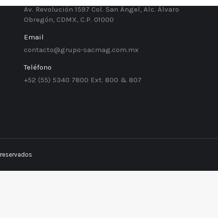
Av. Revolución 1597 Col. San Ángel, Alc. Álvaro
Obregón, CDMX, C.P. 01000
Email
contacto@grupo-sacmag.com.mx
Teléfono
+52 (55) 5340​ ​7800 Ext. 800 & 807
 reservados