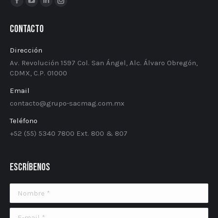
Facebook
YouTube
Linkedin
Instagram
page
page
page
page
Contacto
opens
opens
opens
opens
in
in
in
in
Dirección
new
new
new
new
Av. Revolución 1597 Col. San Ángel, Alc. Álvaro Obregón,
window
window
window
window
CDMX, C.P. 01000
Email
contacto@grupo-sacmag.com.mx
Teléfono
+52 (55) 5340​ ​7800 Ext. 800 & 807
Escríbenos
Nombre *
E-mail *