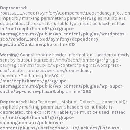
Deprecated
:
YoastSEO_Vendor\Symfony\Component\DependencyInjection\C
Implicitly marking parameter $parameterBag as nullable is
deprecated, the explicit nullable type must be used instead
in
/mnt/ceph/home5/g/r/grupo-
sacmag.com.mx/public/wp-content/plugins/wordpress-
seo/vendor_prefixed/symfony/dependency-
injection/Container.php
on line
60
Warning
: Cannot modify header information - headers already
sent by (output started at /mnt/ceph/home5/g/r/grupo-
sacmag.com.mx/public/wp-content/plugins/wordpress-
seo/vendor_prefixed/symfony/dependency-
injection/Container.php:60) in
/mnt/ceph/home5/g/r/grupo-
sacmag.com.mx/public/wp-content/plugins/wp-super-
cache/wp-cache-phase2.php
on line
1589
Deprecated
: UserFeedback_Mobile_Detect::__construct():
Implicitly marking parameter $headers as nullable is
deprecated, the explicit nullable type must be used instead
in
/mnt/ceph/home5/g/r/grupo-
sacmag.com.mx/public/wp-
content/plugins/userfeedback-lite/includes/lib/class-