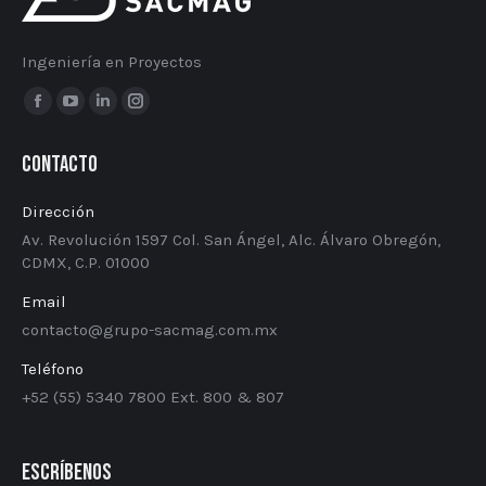
Ingeniería en Proyectos
Encuéntranos en:
Facebook
YouTube
Linkedin
Instagram
page
page
page
page
Contacto
opens
opens
opens
opens
in
in
in
in
Dirección
new
new
new
new
Av. Revolución 1597 Col. San Ángel, Alc. Álvaro Obregón,
window
window
window
window
CDMX, C.P. 01000
Email
contacto@grupo-sacmag.com.mx
Teléfono
+52 (55) 5340​ ​7800 Ext. 800 & 807
Escríbenos