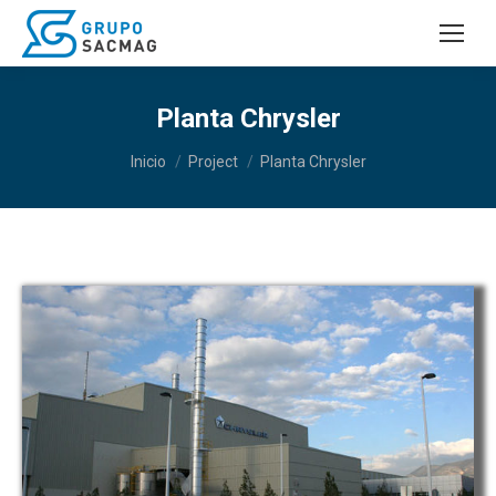
Planta Chrysler
Estás aquí:
Inicio
Project
Planta Chrysler