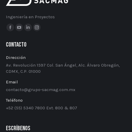
Ingeniería en Proyectos
Encuéntranos en:
Facebook
YouTube
Linkedin
Instagram
page
page
page
page
Contacto
opens
opens
opens
opens
in
in
in
in
Dirección
new
new
new
new
Av. Revolución 1597 Col. San Ángel, Alc. Álvaro Obregón,
window
window
window
window
CDMX, C.P. 01000
Email
contacto@grupo-sacmag.com.mx
Teléfono
+52 (55) 5340​ ​7800 Ext. 800 & 807
Escríbenos