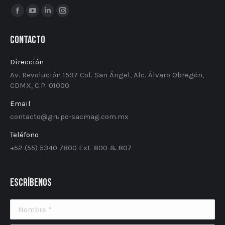
Encuéntranos en:
Facebook
YouTube
Linkedin
Instagram
page
page
page
page
Contacto
opens
opens
opens
opens
in
in
in
in
Dirección
new
new
new
new
Av. Revolución 1597 Col. San Ángel, Alc. Álvaro Obregón,
window
window
window
window
CDMX, C.P. 01000
Email
contacto@grupo-sacmag.com.mx
Teléfono
+52 (55) 5340​ ​7800 Ext. 800 & 807
Escríbenos
Nombre *